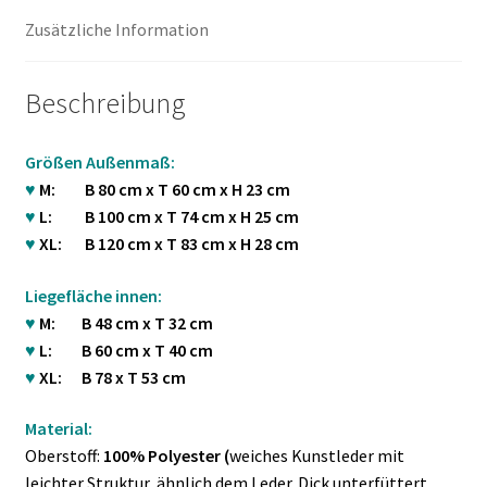
Zusätzliche Information
Beschreibung
Größen Außenmaß:
♥
M: B 80 cm x T 60 cm x H 23 cm
♥
L: B 100 cm x T 74 cm x H 25 cm
♥
XL: B 120 cm x T 83 cm x H 28 cm
Liegefläche innen:
♥
M: B 48 cm x T 32 cm
♥
L: B 60 cm x T 40 cm
♥
XL: B 78 x T 53 cm
Material:
Oberstoff:
100% Polyester (
weiches Kunstleder mit
leichter Struktur, ähnlich dem Leder. Dick unterfüttert,