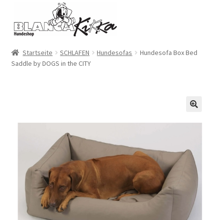
Zur
Zum
Navigation
Inhalt
springen
springen
Startseite
SCHLAFEN
Hundesofas
Hundesofa Box Bed
Saddle by DOGS in the CITY