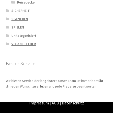
Reisedecken
SICHERHEIT
SPAZIEREN
SPIELEN
Unkategorisiert
VEGANES LEDER
Bester Service
Wir bieten Service der begeistert. Unser Team ist immer bemüht
dir jeden Wunsch zu erfüllen und jede Frage zu beantworten
Zahlungsarten
|
Versandarten
|
Widerrufsbelehrung
|
Impressum
|
AGB
|
Datenschutz