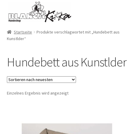
Zur
Zum
Navigation
Inhalt
springen
springen
Startseite
Produkte verschlagwortet mit „Hundebett aus
Kunstlder“
Hundebett aus Kunstlder
Einzelnes Ergebnis wird angezeigt