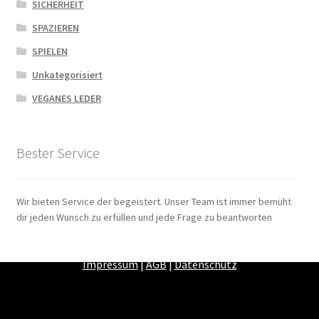
SICHERHEIT
SPAZIEREN
SPIELEN
Unkategorisiert
VEGANES LEDER
Bester Service
Wir bieten Service der begeistert. Unser Team ist immer bemüht
dir jeden Wunsch zu erfüllen und jede Frage zu beantworten
Zahlungsarten
|
Versandarten
|
Widerrufsbelehrung
|
Impressum
|
AGB
|
Datenschutz