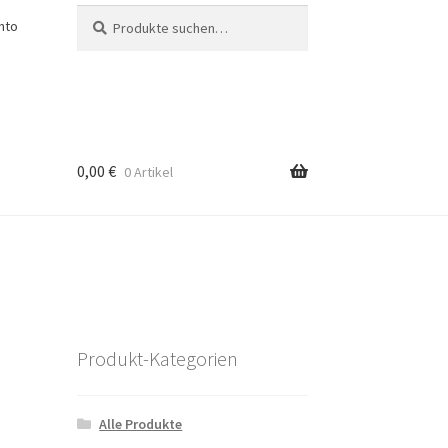
Suche
Suche
nto
nach:
0,00
€
0 Artikel
Produkt-Kategorien
Alle Produkte