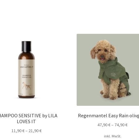
HAMPOO SENSITIVE by LILA
Regenmantel Easy Rain oliv
LOVES IT
47,90
€
–
74,90
€
11,90
€
–
21,90
€
inkl. MwSt.