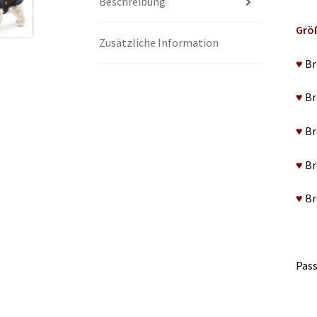
Beschreibung
Grö
Zusätzliche Information
♥
Br
♥
Br
♥
Br
♥
Br
♥
Br
Pass