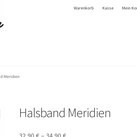
Warenkorb
Kasse
Mein Ko
d Meridien
Halsband Meridien
32,90
€
–
34,90
€