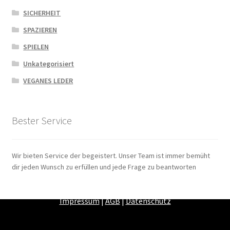
SICHERHEIT
SPAZIEREN
SPIELEN
Unkategorisiert
VEGANES LEDER
Bester Service
Wir bieten Service der begeistert. Unser Team ist immer bemüht
dir jeden Wunsch zu erfüllen und jede Frage zu beantworten
Zahlungsarten
|
Versandarten
|
Widerrufsbelehrung
|
Impressum
|
AGB
|
Datenschutz