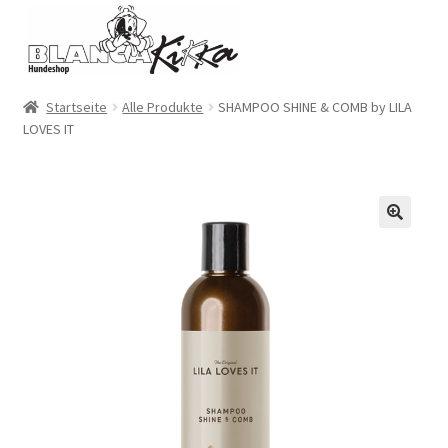
Zur
Zum
Navigation
Inhalt
springen
springen
Startseite
Alle Produkte
SHAMPOO SHINE & COMB by LILA
LOVES IT