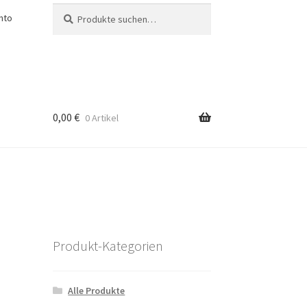
Suche
Suche
nto
nach:
0,00
€
0 Artikel
Produkt-Kategorien
Alle Produkte