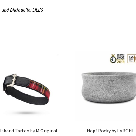
-
und
Bildquelle: LILL’S
lsband Tartan by M Original
Napf Rocky by LABONI