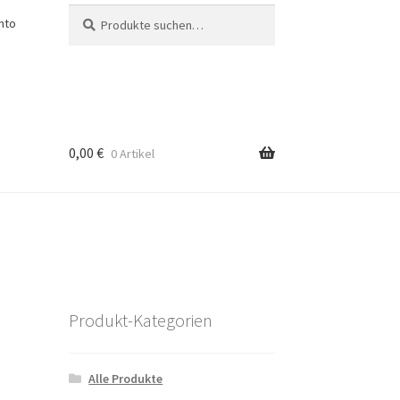
Suche
Suche
nto
nach:
0,00
€
0 Artikel
Produkt-Kategorien
Alle Produkte