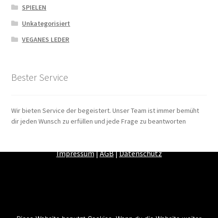
SPIELEN
Unkategorisiert
VEGANES LEDER
Bester Service
Wir bieten Service der begeistert. Unser Team ist immer bemüht
dir jeden Wunsch zu erfüllen und jede Frage zu beantworten
Zahlungsarten
|
Versandarten
|
Widerrufsbelehrung
|
Impressum
|
AGB
|
Datenschutz