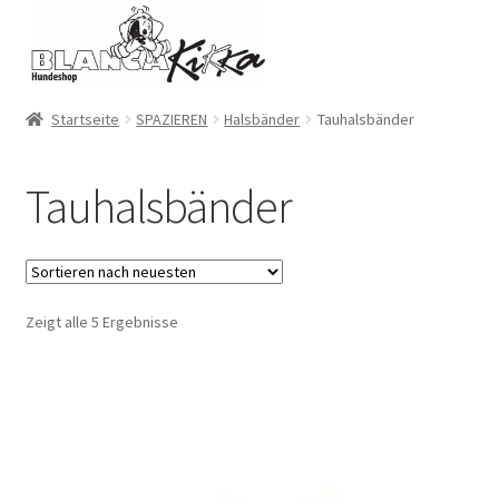
Zur
Zum
Navigation
Inhalt
springen
springen
Startseite
SPAZIEREN
Halsbänder
Tauhalsbänder
Tauhalsbänder
Zeigt alle 5 Ergebnisse