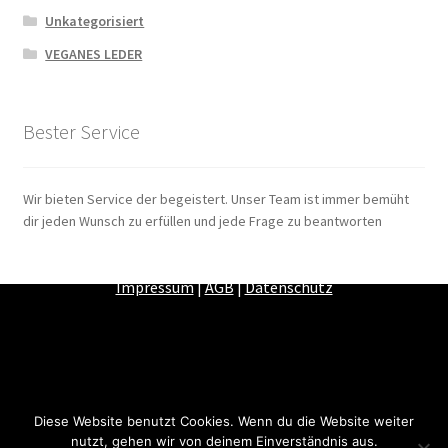
Unkategorisiert
VEGANES LEDER
Bester Service
Wir bieten Service der begeistert. Unser Team ist immer bemüht
dir jeden Wunsch zu erfüllen und jede Frage zu beantworten
Zahlungsarten
|
Versandarten
|
Widerrufsbelehrung
|
Impressum
|
AGB
|
Datenschutz
Diese Website benutzt Cookies. Wenn du die Website weiter
nutzt, gehen wir von deinem Einverständnis aus.