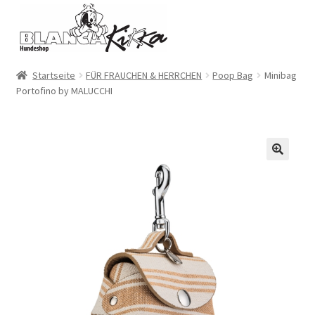
Zur
Zum
Navigation
Inhalt
springen
springen
Startseite
FÜR FRAUCHEN & HERRCHEN
Poop Bag
Minibag
Portofino by MALUCCHI