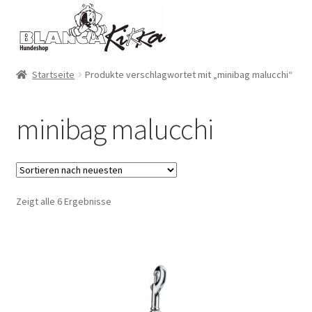
Zur
Zum
Navigation
Inhalt
springen
springen
Startseite
Produkte verschlagwortet mit „minibag malucchi“
minibag malucchi
Zeigt alle 6 Ergebnisse