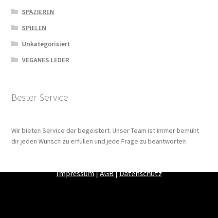
SPAZIEREN
SPIELEN
Unkategorisiert
VEGANES LEDER
Bester Service
Wir bieten Service der begeistert. Unser Team ist immer bemüht
dir jeden Wunsch zu erfüllen und jede Frage zu beantworten
Zahlungsarten
|
Versandarten
|
Widerrufsbelehrung
|
Impressum
|
AGB
|
Datenschutz