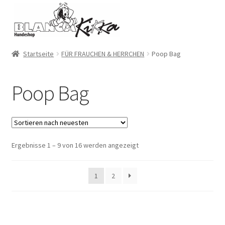
Zur
Zum
Navigation
Inhalt
springen
springen
Startseite
FÜR FRAUCHEN & HERRCHEN
Poop Bag
Poop Bag
Ergebnisse 1 – 9 von 16 werden angezeigt
1
2