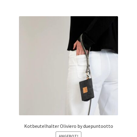
Kotbeutelhalter Oliviero by duepuntootto
ANGEBOT!