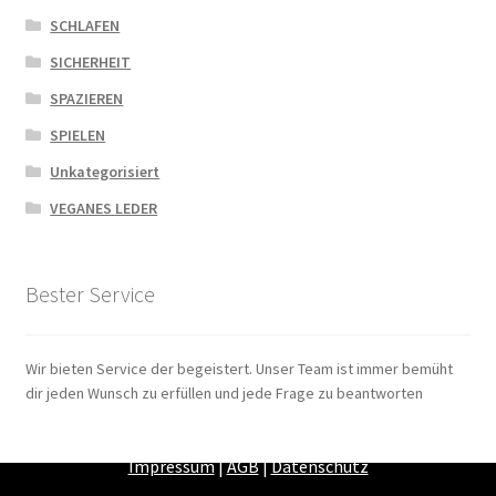
SCHLAFEN
SICHERHEIT
SPAZIEREN
SPIELEN
Unkategorisiert
VEGANES LEDER
Bester Service
Wir bieten Service der begeistert. Unser Team ist immer bemüht
dir jeden Wunsch zu erfüllen und jede Frage zu beantworten
Zahlungsarten
|
Versandarten
|
Widerrufsbelehrung
|
Impressum
|
AGB
|
Datenschutz