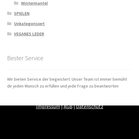
Wintermantel
SPIELEN
Unkategorisiert
VEGANES LEDER
Bester Service
Wir bieten Service der begeistert. Unser Team ist immer bemüht
dir jeden Wunsch zu erfüllen und jede Frage zu beantworten
Zahlungsarten
|
Versandarten
|
Widerrufsbelehrung
|
Impressum
|
AGB
|
Datenschutz