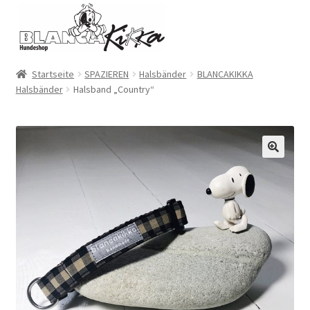
Zur
Zum
Navigation
Inhalt
springen
springen
Startseite
SPAZIEREN
Halsbänder
BLANCAKIKKA
Halsbänder
Halsband „Country“