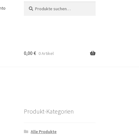
Suche
Suche
nto
nach:
0,00
€
0 Artikel
n
Produkt-Kategorien
Alle Produkte