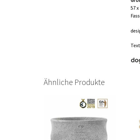
Grö
57 x
Fass
desi
Text
Ähnliche Produkte