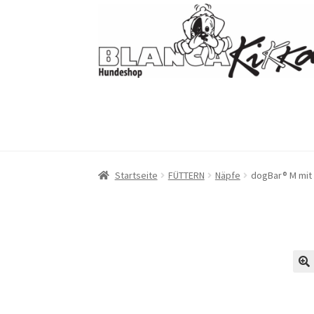
Zur
Zum
Navigation
Inhalt
springen
springen
Startseite
FÜTTERN
Näpfe
dogBar® M mit 