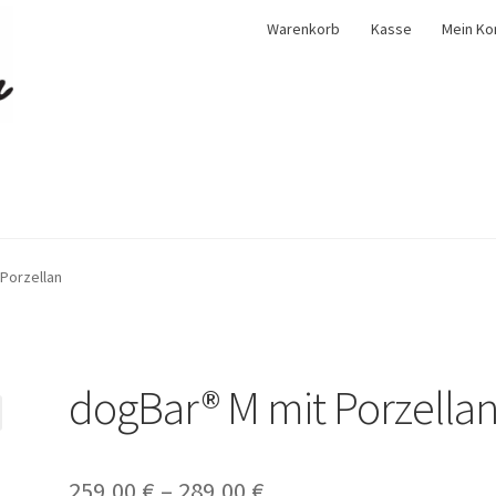
Warenkorb
Kasse
Mein Ko
Porzellan
dogBar® M mit Porzella
259,00
€
–
289,00
€