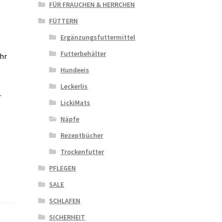
FÜR FRAUCHEN & HERRCHEN
FÜTTERN
Ergänzungsfuttermittel
Futterbehälter
Ihr
Hundeeis
Leckerlis
.
LickiMats
Näpfe
Rezeptbücher
Trockenfutter
PFLEGEN
SALE
SCHLAFEN
SICHERHEIT