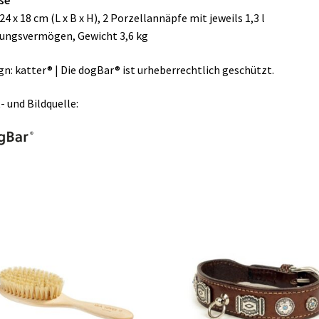
ße
 24 x 18 cm (L x B x H), 2 Porzellannäpfe mit jeweils 1,3 l
ungsvermögen, Gewicht 3,6 kg
gn: katter® | Die dogBar® ist urheberrechtlich geschützt.
- und Bildquelle: