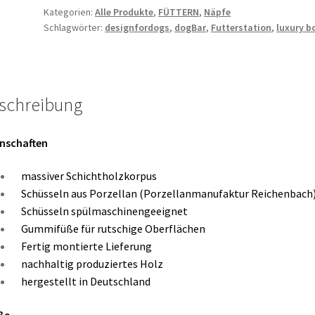
Kategorien:
Alle Produkte
,
FÜTTERN
,
Näpfe
Schlagwörter:
designfordogs
,
dogBar
,
Futterstation
,
luxury b
schreibung
nschaften
massiver Schichtholzkorpus
Schüsseln aus Porzellan (Porzellanmanufaktur Reichenbach
Schüsseln spülmaschinengeeignet
Gummifüße für rutschige Oberflächen
Fertig montierte Lieferung
nachhaltig produziertes Holz
hergestellt in Deutschland