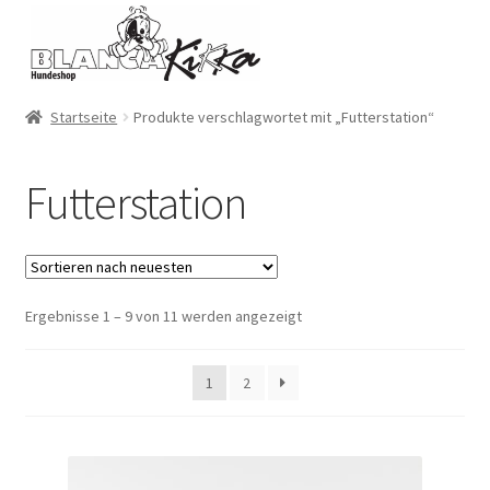
Zur
Zum
Navigation
Inhalt
springen
springen
Startseite
Produkte verschlagwortet mit „Futterstation“
Futterstation
Ergebnisse 1 – 9 von 11 werden angezeigt
1
2