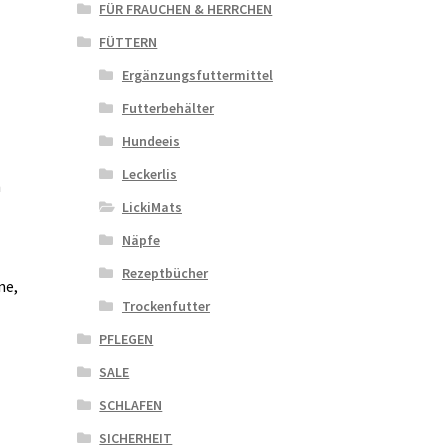
FÜR FRAUCHEN & HERRCHEN
FÜTTERN
Ergänzungsfuttermittel
Futterbehälter
Hundeeis
Leckerlis
h
LickiMats
Näpfe
Rezeptbücher
ne,
Trockenfutter
PFLEGEN
SALE
SCHLAFEN
SICHERHEIT