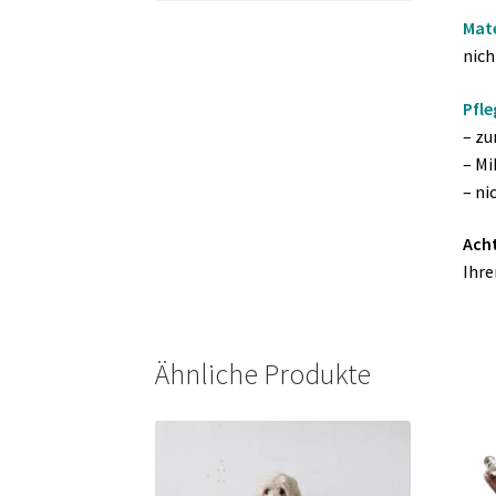
Mate
nich
Pfle
– zu
– Mi
– ni
Ach
Ihre
Ähnliche Produkte