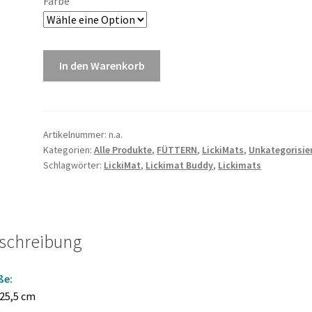
Farbe
In den Warenkorb
Artikelnummer:
n.a.
Kategorien:
Alle Produkte
,
FÜTTERN
,
LickiMats
,
Unkategorisie
Schlagwörter:
LickiMat
,
Lickimat Buddy
,
Lickimats
schreibung
ße:
 25,5 cm