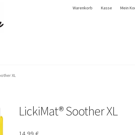
Warenkorb
Kasse
Mein Ko
oother XL
LickiMat® Soother XL
14,99
€