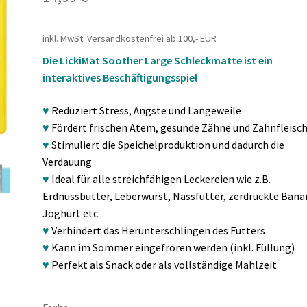
inkl. MwSt.
Versandkostenfrei ab 100,- EUR
Die LickiMat Soother Large Schleckmatte ist ein
interaktives Beschäftigungsspiel
♥
Reduziert Stress, Ängste und Langeweile
♥
Fördert frischen Atem, gesunde Zähne und Zahnfleisc
♥
Stimuliert die Speichelproduktion und dadurch die
Verdauung
♥
Ideal für alle streichfähigen Leckereien wie z.B.
Erdnussbutter, Leberwurst, Nassfutter, zerdrückte Bana
Joghurt etc.
♥
Verhindert das Herunterschlingen des Futters
♥
Kann im Sommer eingefroren werden (inkl. Füllung)
♥
Perfekt als Snack oder als vollständige Mahlzeit