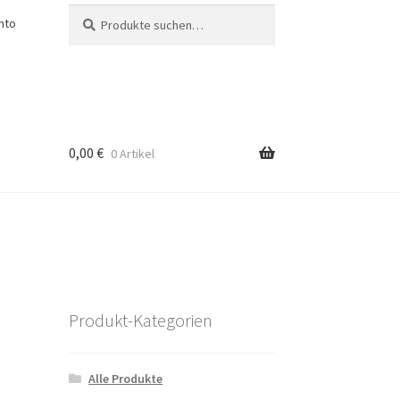
Suche
Suche
nto
nach:
0,00
€
0 Artikel
Produkt-Kategorien
Alle Produkte