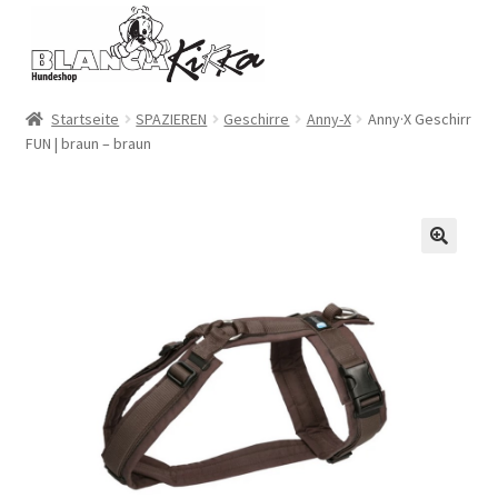
Zur
Zum
Navigation
Inhalt
springen
springen
Startseite
SPAZIEREN
Geschirre
Anny-X
Anny·X Geschirr
FUN | braun – braun