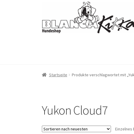
Zur
Zum
Navigation
Inhalt
springen
springen
Startseite
Produkte verschlagwortet mit „Yu
Yukon Cloud7
Einzelnes 