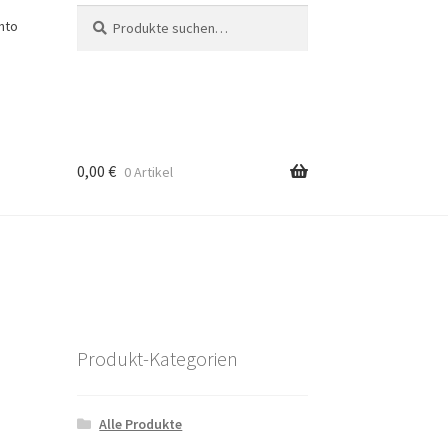
Suche
Suche
nto
nach:
0,00
€
0 Artikel
Produkt-Kategorien
Alle Produkte