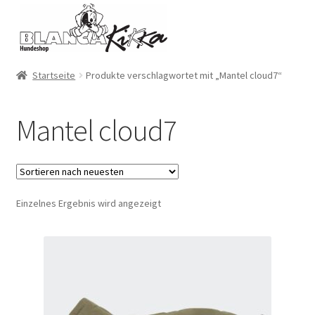
Zur
Zum
Navigation
Inhalt
springen
springen
Startseite
Produkte verschlagwortet mit „Mantel cloud7“
Mantel cloud7
Einzelnes Ergebnis wird angezeigt