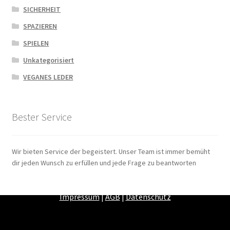
SICHERHEIT
SPAZIEREN
SPIELEN
Unkategorisiert
VEGANES LEDER
Bester Service
Wir bieten Service der begeistert. Unser Team ist immer bemüht
dir jeden Wunsch zu erfüllen und jede Frage zu beantworten
Zahlungsarten
|
Versandarten
|
Widerrufsbelehrung
|
Impressum
|
AGB
|
Datenschutz