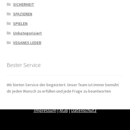
SICHERHEIT
SPAZIEREN
SPIELEN
Unkategorisiert
VEGANES LEDER
Bester Service
Wir bieten Service der begeistert. Unser Team ist immer bemüht
dir jeden Wunsch zu erfüllen und jede Frage zu beantworten
Zahlungsarten
|
Versandarten
|
Widerrufsbelehrung
|
Impressum
|
AGB
|
Datenschutz