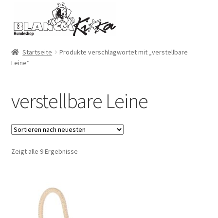
Zur
Zum
Navigation
Inhalt
springen
springen
Startseite
Produkte verschlagwortet mit „verstellbare
Leine“
verstellbare Leine
Zeigt alle 9 Ergebnisse