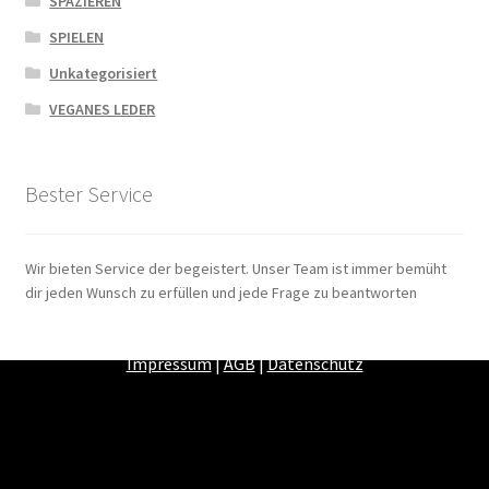
SPAZIEREN
SPIELEN
Unkategorisiert
VEGANES LEDER
Bester Service
Wir bieten Service der begeistert. Unser Team ist immer bemüht
dir jeden Wunsch zu erfüllen und jede Frage zu beantworten
Zahlungsarten
|
Versandarten
|
Widerrufsbelehrung
|
Impressum
|
AGB
|
Datenschutz