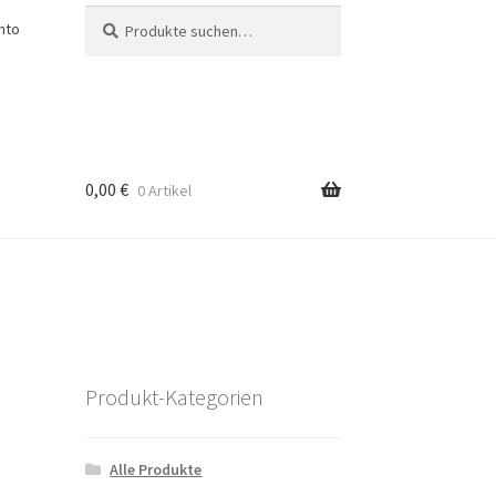
Suche
Suche
nto
nach:
0,00
€
0 Artikel
Produkt-Kategorien
Alle Produkte