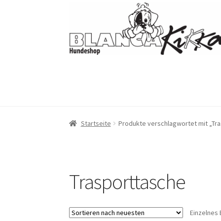
Zur
Zum
Navigation
Inhalt
springen
springen
Startseite
Produkte verschlagwortet mit „Tr
Trasporttasche
Einzelnes 