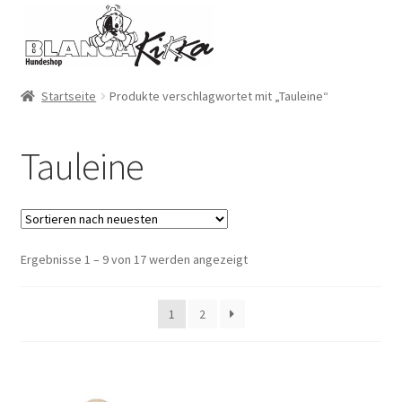
Zur
Zum
Navigation
Inhalt
springen
springen
Startseite
Produkte verschlagwortet mit „Tauleine“
Tauleine
Ergebnisse 1 – 9 von 17 werden angezeigt
1
2