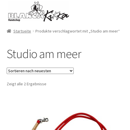
Zur
Zum
Navigation
Inhalt
springen
springen
Startseite
Produkte verschlagwortet mit „Studio am meer“
Studio am meer
Zeigt alle 2 Ergebnisse