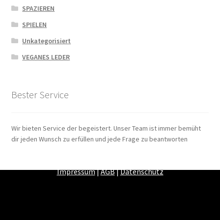
SPAZIEREN
SPIELEN
Unkategorisiert
VEGANES LEDER
Bester Service
Wir bieten Service der begeistert. Unser Team ist immer bemüht
dir jeden Wunsch zu erfüllen und jede Frage zu beantworten
Zahlungsarten
|
Versandarten
|
Widerrufsbelehrung
|
Impressum
|
AGB
|
Datenschutz