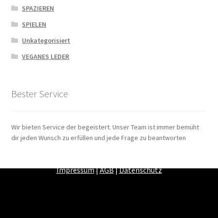
SPAZIEREN
SPIELEN
Unkategorisiert
VEGANES LEDER
Bester Service
Wir bieten Service der begeistert. Unser Team ist immer bemüht
dir jeden Wunsch zu erfüllen und jede Frage zu beantworten
Zahlungsarten
|
Versandarten
|
Widerrufsbelehrung
|
Impressum
|
AGB
|
Datenschutz