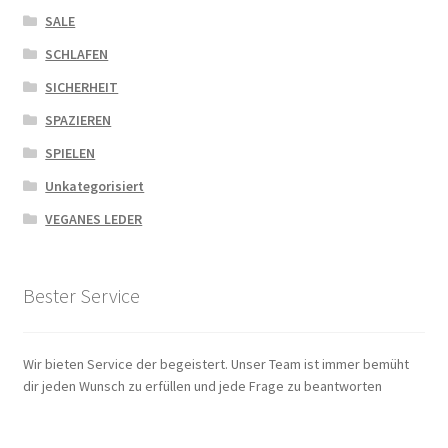
SALE
SCHLAFEN
SICHERHEIT
SPAZIEREN
SPIELEN
Unkategorisiert
VEGANES LEDER
Bester Service
Wir bieten Service der begeistert. Unser Team ist immer bemüht
dir jeden Wunsch zu erfüllen und jede Frage zu beantworten
Zahlungsarten
|
Versandarten
|
Widerrufsbelehrung
|