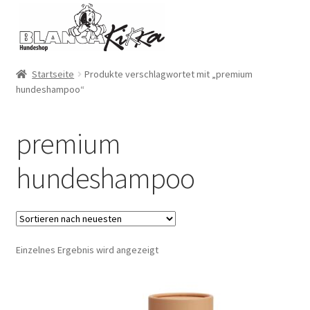
Zur
Zum
Navigation
Inhalt
springen
springen
Startseite
Produkte verschlagwortet mit „premium
hundeshampoo“
premium
hundeshampoo
Einzelnes Ergebnis wird angezeigt