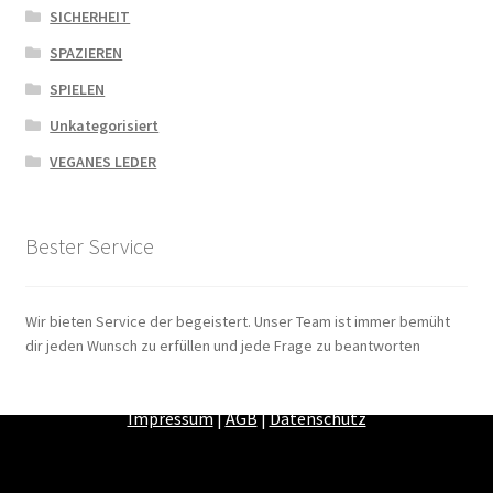
SICHERHEIT
SPAZIEREN
SPIELEN
Unkategorisiert
VEGANES LEDER
Bester Service
Wir bieten Service der begeistert. Unser Team ist immer bemüht
dir jeden Wunsch zu erfüllen und jede Frage zu beantworten
Zahlungsarten
|
Versandarten
|
Widerrufsbelehrung
|
Impressum
|
AGB
|
Datenschutz