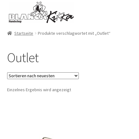
Zur
Zum
Navigation
Inhalt
springen
springen
Startseite
Produkte verschlagwortet mit „Outlet“
Outlet
Einzelnes Ergebnis wird angezeigt