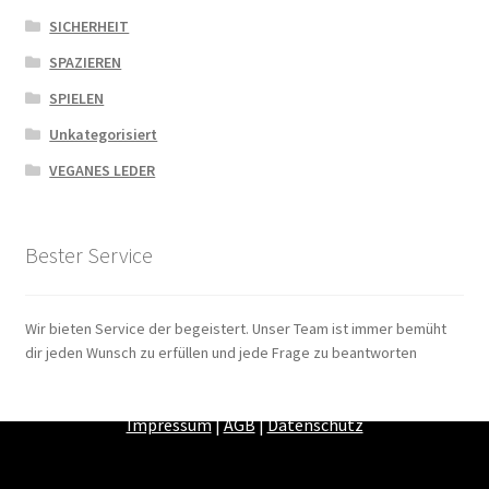
SICHERHEIT
SPAZIEREN
SPIELEN
Unkategorisiert
VEGANES LEDER
Bester Service
Wir bieten Service der begeistert. Unser Team ist immer bemüht
dir jeden Wunsch zu erfüllen und jede Frage zu beantworten
Zahlungsarten
|
Versandarten
|
Widerrufsbelehrung
|
Impressum
|
AGB
|
Datenschutz