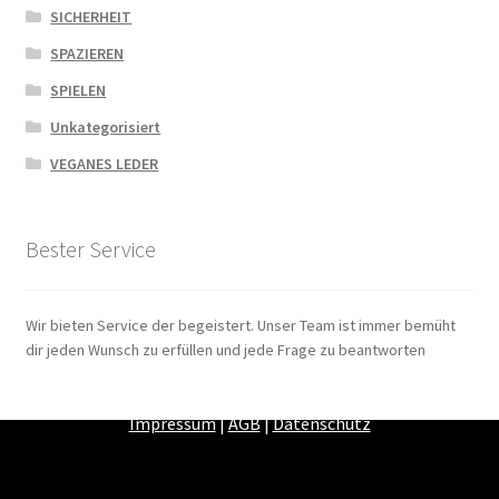
SICHERHEIT
SPAZIEREN
SPIELEN
Unkategorisiert
VEGANES LEDER
Bester Service
Wir bieten Service der begeistert. Unser Team ist immer bemüht
dir jeden Wunsch zu erfüllen und jede Frage zu beantworten
Zahlungsarten
|
Versandarten
|
Widerrufsbelehrung
|
Impressum
|
AGB
|
Datenschutz