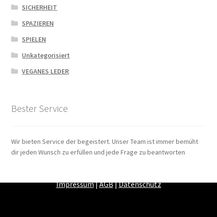
SICHERHEIT
SPAZIEREN
SPIELEN
Unkategorisiert
VEGANES LEDER
Bester Service
Wir bieten Service der begeistert. Unser Team ist immer bemüht
dir jeden Wunsch zu erfüllen und jede Frage zu beantworten
Zahlungsarten
|
Versandarten
|
Widerrufsbelehrung
|
Impressum
|
AGB
|
Datenschutz