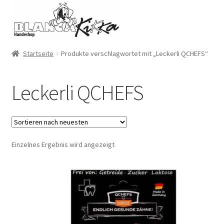
Zur
Zum
Navigation
Inhalt
springen
springen
Startseite
Produkte verschlagwortet mit „Leckerli QCHEFS“
Leckerli QCHEFS
Einzelnes Ergebnis wird angezeigt