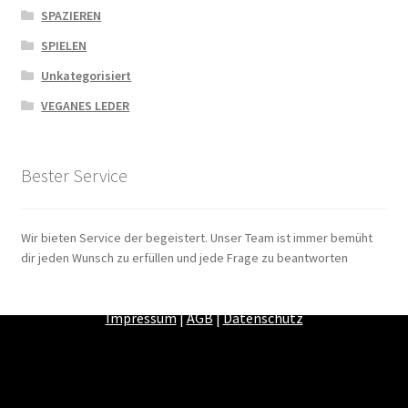
SPAZIEREN
SPIELEN
Unkategorisiert
VEGANES LEDER
Bester Service
Wir bieten Service der begeistert. Unser Team ist immer bemüht
dir jeden Wunsch zu erfüllen und jede Frage zu beantworten
Zahlungsarten
|
Versandarten
|
Widerrufsbelehrung
|
Impressum
|
AGB
|
Datenschutz