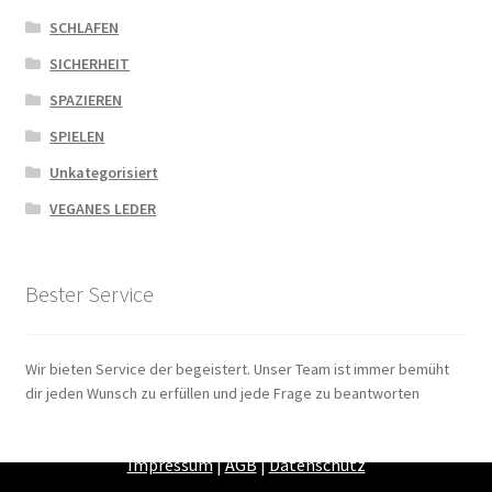
SCHLAFEN
SICHERHEIT
SPAZIEREN
SPIELEN
Unkategorisiert
VEGANES LEDER
Bester Service
Wir bieten Service der begeistert. Unser Team ist immer bemüht
dir jeden Wunsch zu erfüllen und jede Frage zu beantworten
Zahlungsarten
|
Versandarten
|
Widerrufsbelehrung
|
Impressum
|
AGB
|
Datenschutz