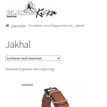
Zur
Zum
Navigation
Inhalt
springen
springen
Startseite
Produkte verschlagwortet mit „Jakhal“
Jakhal
Einzelnes Ergebnis wird angezeigt