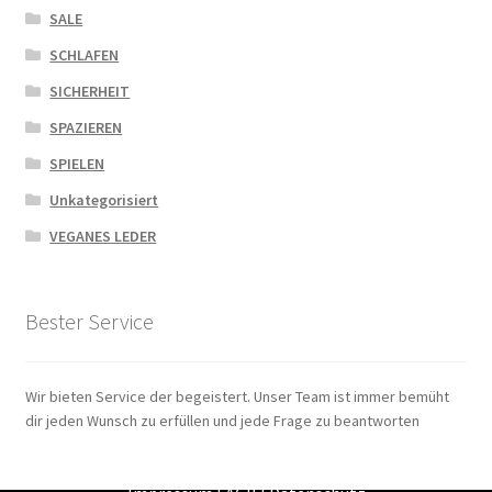
SALE
SCHLAFEN
SICHERHEIT
SPAZIEREN
SPIELEN
Unkategorisiert
VEGANES LEDER
Bester Service
Wir bieten Service der begeistert. Unser Team ist immer bemüht
dir jeden Wunsch zu erfüllen und jede Frage zu beantworten
Zahlungsarten
|
Versandarten
|
Widerrufsbelehrung
|