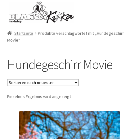
Zur
Zum
Navigation
Inhalt
springen
springen
Startseite
Produkte verschlagwortet mit „Hundegeschirr
Movie“
Hundegeschirr Movie
Einzelnes Ergebnis wird angezeigt