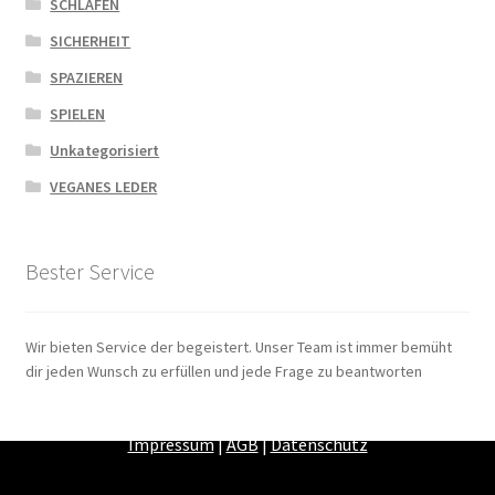
SCHLAFEN
SICHERHEIT
SPAZIEREN
SPIELEN
Unkategorisiert
VEGANES LEDER
Bester Service
Wir bieten Service der begeistert. Unser Team ist immer bemüht
dir jeden Wunsch zu erfüllen und jede Frage zu beantworten
Zahlungsarten
|
Versandarten
|
Widerrufsbelehrung
|
Impressum
|
AGB
|
Datenschutz