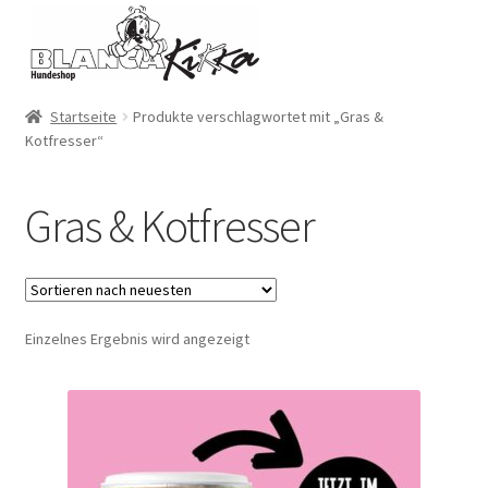
Zur
Zum
Navigation
Inhalt
springen
springen
Startseite
Produkte verschlagwortet mit „Gras &
Kotfresser“
Gras & Kotfresser
Einzelnes Ergebnis wird angezeigt