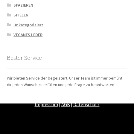
SPAZIEREN
SPIELEN
Unkategorisiert
VEGANES LEDER
Bester Service
Wir bieten Service der begeistert. Unser Team ist immer bemüht
dir jeden Wunsch zu erfüllen und jede Frage zu beantworten
Zahlungsarten
|
Versandarten
|
Widerrufsbelehrung
|
Impressum
|
AGB
|
Datenschutz