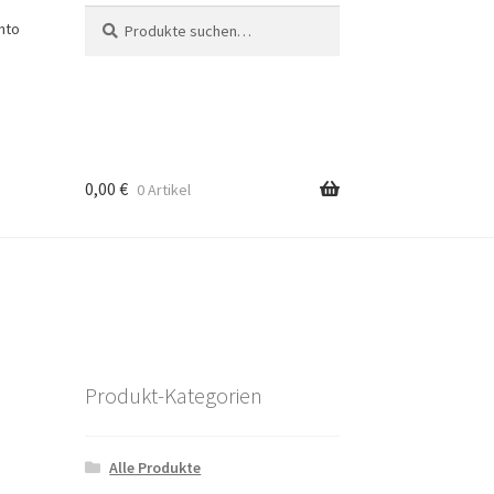
Suche
Suche
nto
nach:
0,00
€
0 Artikel
Produkt-Kategorien
Alle Produkte