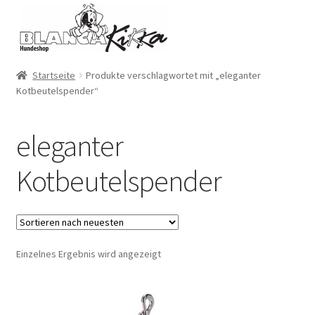
Zur
Zum
Navigation
Inhalt
springen
springen
Startseite
Produkte verschlagwortet mit „eleganter
Kotbeutelspender“
eleganter
Kotbeutelspender
Einzelnes Ergebnis wird angezeigt