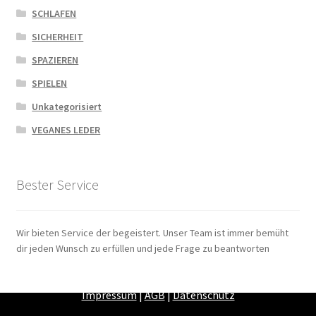
SCHLAFEN
SICHERHEIT
SPAZIEREN
SPIELEN
Unkategorisiert
VEGANES LEDER
Bester Service
Wir bieten Service der begeistert. Unser Team ist immer bemüht
dir jeden Wunsch zu erfüllen und jede Frage zu beantworten
Zahlungsarten
|
Versandarten
|
Widerrufsbelehrung
|
Impressum
|
AGB
|
Datenschutz