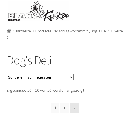
Zur
Zum
Navigation
Inhalt
springen
springen
Startseite
Produkte verschlagwortet mit „Dog's Deli“
Seite
2
Dog's Deli
Ergebnisse 10 – 10 von 10 werden angezeigt
1
2