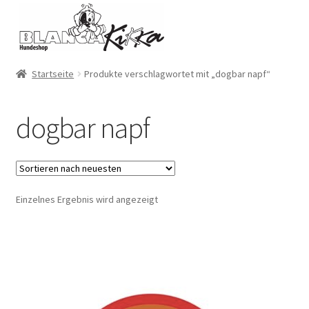
Zur
Zum
Navigation
Inhalt
springen
springen
Startseite
Produkte verschlagwortet mit „dogbar napf“
dogbar napf
Einzelnes Ergebnis wird angezeigt