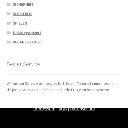
SICHERHEIT
SPAZIEREN
SPIELEN
Unkategorisiert
VEGANES LEDER
Bester Service
Wir bieten Service der begeistert. Unser Team ist immer bemüht
dir jeden Wunsch zu erfüllen und jede Frage zu beantworten
Zahlungsarten
|
Versandarten
|
Widerrufsbelehrung
|
Impressum
|
AGB
|
Datenschutz