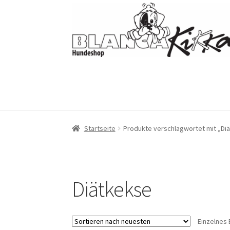
Zur
Zum
Navigation
Inhalt
springen
springen
Startseite
Produkte verschlagwortet mit „Di
Diätkekse
Einzelnes 