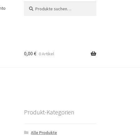
Suche
Suche
nto
nach:
0,00
€
0 Artikel
Produkt-Kategorien
Alle Produkte