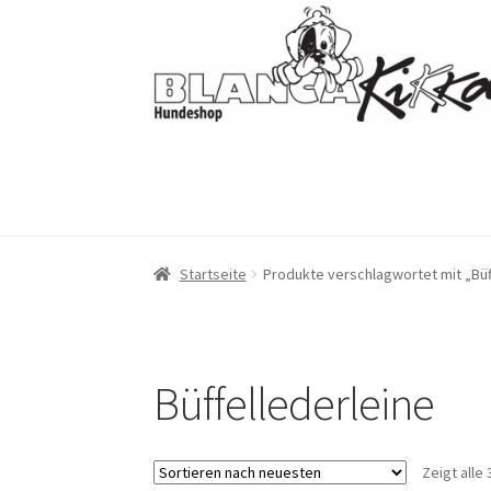
Zur
Zum
Navigation
Inhalt
springen
springen
Startseite
Produkte verschlagwortet mit „Büf
Büffellederleine
Zeigt alle