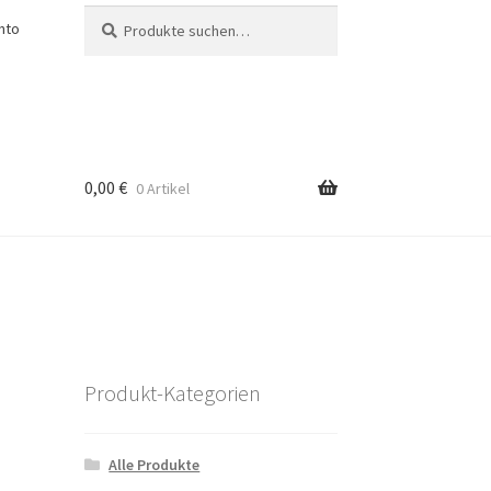
Suche
Suche
nto
nach:
0,00
€
0 Artikel
Produkt-Kategorien
Alle Produkte