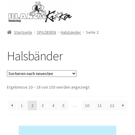
Zur
Zum
Navigation
Inhalt
springen
springen
Startseite
SPAZIEREN
Halsbänder
Seite 2
Halsbänder
Ergebnisse 10 – 18 von 103 werden angezeigt
1
2
3
4
5
…
10
11
12