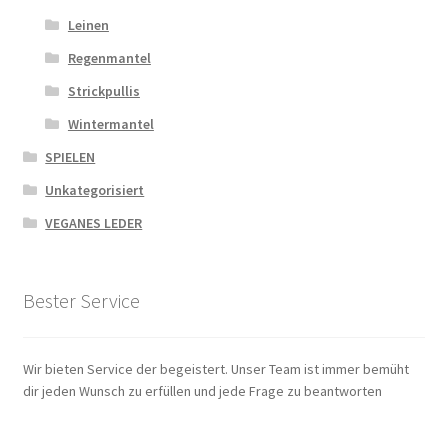
Leinen
Regenmantel
Strickpullis
Wintermantel
SPIELEN
Unkategorisiert
VEGANES LEDER
Bester Service
Wir bieten Service der begeistert. Unser Team ist immer bemüht
dir jeden Wunsch zu erfüllen und jede Frage zu beantworten
Zahlungsarten
|
Versandarten
|
Widerrufsbelehrung
|