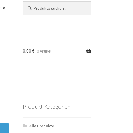
Suche
Suche
nto
nach:
0,00
€
0 Artikel
Produkt-Kategorien
Alle Produkte